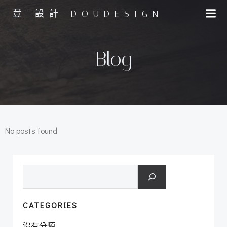
Skip
荳"設計 DOUDESIGN
to
content
Blog
No posts found
搜
尋
CATEGORIES
沒有分類